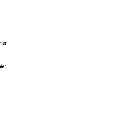
hier
ier