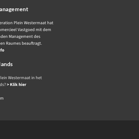
anagement
eration Plein Westermaat hat
mercieel Vastgoed mit dem
nden Management des
hen Raumes beauftragt.
nfo
lands
lein Westermaat in het
nds?
> Klik hier
um