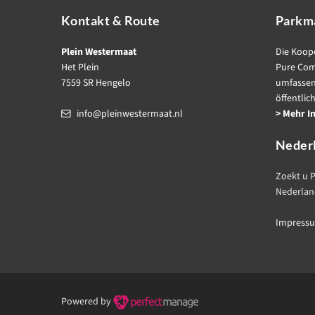
Kontakt & Route
Parkm
Plein Westermaat
Die Koop
Het Plein
Pure Com
7559 SR Hengelo
umfasse
öffentlic
info@pleinwestermaat.nl
> Mehr I
Neder
Zoekt u P
Nederla
Impress
Powered by