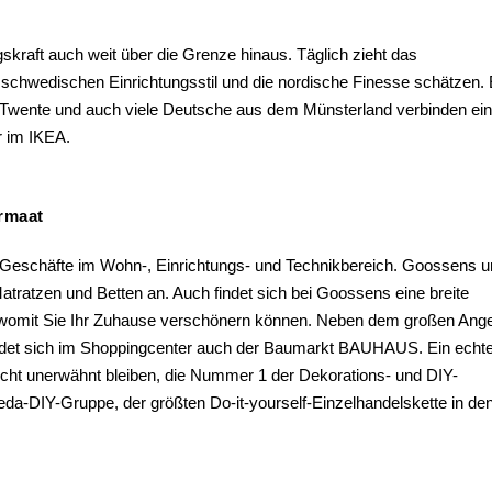
gskraft auch weit über die Grenze hinaus. Täglich zieht das
 schwedischen Einrichtungsstil und die nordische Finesse schätzen.
n Twente und auch viele Deutsche aus dem Münsterland verbinden ei
r im IKEA.
rmaat
 Geschäfte im Wohn-, Einrichtungs- und Technikbereich. Goossens 
Matratzen und Betten an. Auch findet sich bei Goossens eine breite
 womit Sie Ihr Zuhause verschönern können. Neben dem großen Ang
ndet sich im Shoppingcenter auch der Baumarkt BAUHAUS. Ein echt
nicht unerwähnt bleiben, die Nummer 1 der Dekorations- und DIY-
da-DIY-Gruppe, der größten Do-it-yourself-Einzelhandelskette in de