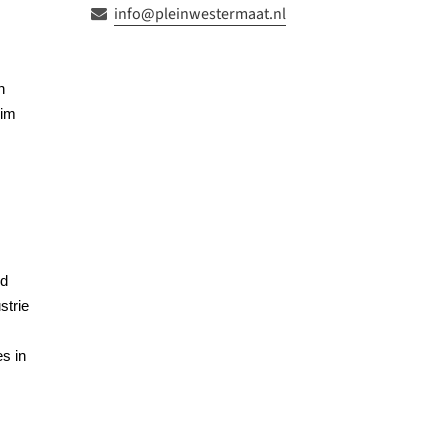
info@pleinwestermaat.nl
n
 im
nd
strie
s in