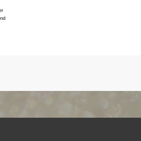
er
und